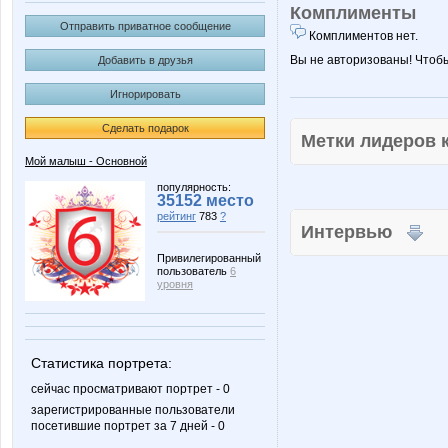
Комплименты
Отправить приватное сообщение
Комплиментов нет.
Вы не авторизованы! Чтоб
Добавить в друзья
Игнорировать
Сделать подарок
Метки лидеров
Мой малыш - Основной
популярность:
35152 место
рейтинг
783
?
Интервью
Привилегированный
пользователь
6
уровня
Статистика портрета:
сейчас просматривают портрет - 0
зарегистрированные пользователи
посетившие портрет за 7 дней - 0