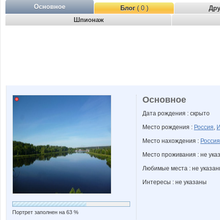
Основное
Блог
( 0 )
Др
Шпионаж
Основное
Дата рождения : скрыто
Место рождения :
Россия
,
И
Место нахождения :
Россия
Место проживания : не ука
Любимые места : не указа
Интересы : не указаны
Портрет заполнен на 63 %